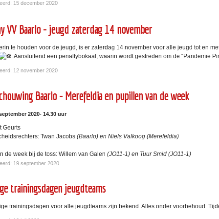
eerd: 15 december 2020
y VV Baarlo - jeugd zaterdag 14 november
erin te houden voor de jeugd, is er zaterdag 14 november voor alle jeugd tot en 
. Aansluitend een penaltybokaal, waarin wordt gestreden om de “Pandemie Pin
eerd: 12 november 2020
houwing Baarlo - Merefeldia en pupillen van de week
september 2020-
14.30 uur
rt Geurts
scheidsrechters: Twan Jacobs
(Baarlo) en Niels Valkoog (Merefeldia)
an de week bij de toss: Willem van Galen
(JO11-1) en Tuur Smid (JO11-1)
eerd: 19 september 2020
ige trainingsdagen jeugdteams
ige trainingsdagen voor alle jeugdteams zijn bekend. Alles onder voorbehoud. Tij