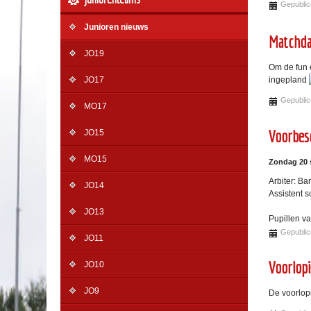
Gepublic
Junioren nieuws
Matchda
JO19
Om de fun 
ingepland
JO17
Gepublic
MO17
Voorbesc
JO15
MO15
Zondag 20 
Arbiter: Ba
JO14
Assistent 
JO13
Pupillen v
Gepublic
JO11
Voorlop
JO10
JO9
De voorlop