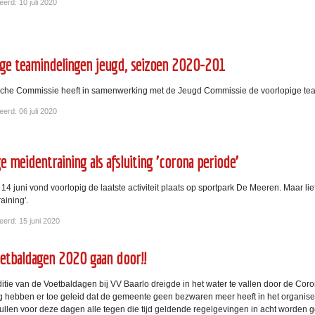
erd: 10 juli 2020
ige teamindelingen jeugd, seizoen 2020-201
che Commissie heeft in samenwerking met de Jeugd Commissie de voorlopige tea
erd: 06 juli 2020
e meidentraining als afsluiting 'corona periode'
4 juni vond voorlopig de laatste activiteit plaats op sportpark De Meeren. Maar l
raining'.
eerd: 15 juni 2020
etbaldagen 2020 gaan door!!
itie van de Voetbaldagen bij VV Baarlo dreigde in het water te vallen door de Coron
g hebben er toe geleid dat de gemeente geen bezwaren meer heeft in het organi
zullen voor deze dagen alle tegen die tijd geldende regelgevingen in acht worde