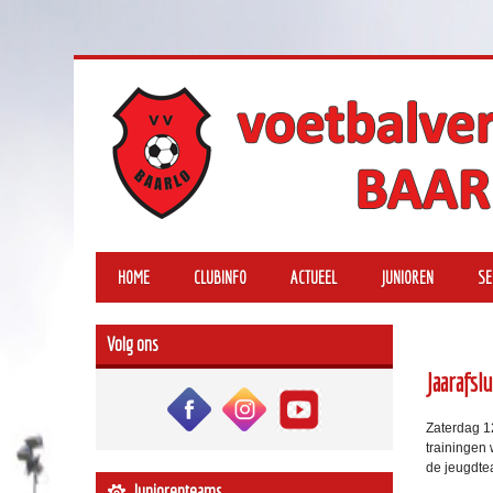
HOME
CLUBINFO
ACTUEEL
JUNIOREN
SE
Volg ons
Jaarafsl
Zaterdag 12
trainingen
de jeugdte
Juniorenteams