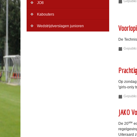
Gepublice
JO8
Kabouters
Wedstrijdverslagen junioren
Voorlop
De Technis
Gepublice
Prachtig
Op zondag 1
'girls-only t
Gepublic
JAKO Vo
ste
De 20
ed
regelgevin
Uiteraard 