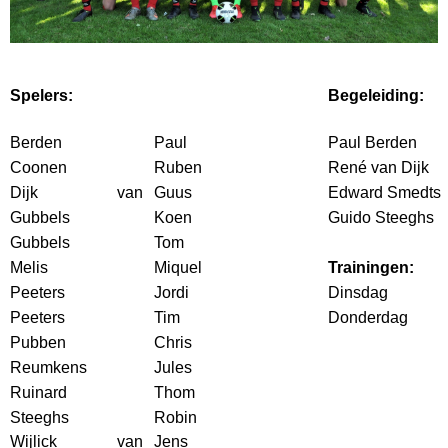
Spelers:
Begeleiding:
Berden
Paul
Paul Berden
Coonen
Ruben
René van Dijk
Dijk
van
Guus
Edward Smedts
Gubbels
Koen
Guido Steeghs
Gubbels
Tom
Melis
Miquel
Trainingen:
Peeters
Jordi
Dinsdag
Peeters
Tim
Donderdag
Pubben
Chris
Reumkens
Jules
Ruinard
Thom
Steeghs
Robin
Wijlick
van
Jens