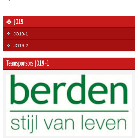
JO19
JO19-1
JO19-2
Teamsponsors JO19-1