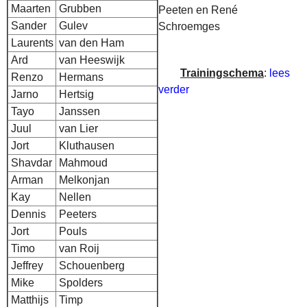
Maarten
Grubben
Peeten en René
Sander
Gulev
Schroemges
Laurents
van den Ham
Ard
van Heeswijk
Trainingschema
:
lees
Renzo
Hermans
verder
Jarno
Hertsig
Tayo
Janssen
Juul
van Lier
Jort
Kluthausen
Shavdar
Mahmoud
Arman
Melkonjan
Kay
Nellen
Dennis
Peeters
Jort
Pouls
Timo
van Roij
Jeffrey
Schouenberg
Mike
Spolders
Matthijs
Timp