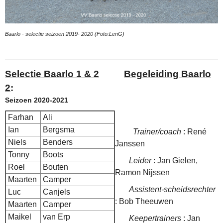
Baarlo - selectie seizoen 2019- 2020 (Foto:LenG)
Selectie Baarlo 1 & 2
Begeleiding Baarlo
2
:
Seizoen 2020-2021
Farhan
Ali
Ian
Bergsma
Trainer/coach
: René
Niels
Benders
Janssen
Tonny
Boots
Leider
: Jan Gielen,
Roel
Bouten
Ramon Nijssen
Maarten
Camper
Assistent-scheidsrechter
Luc
Canjels
:
Bob Theeuwen
Maarten
Camper
Maikel
van Erp
Keepertrainers
: Jan