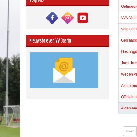
Oetnuëdi
VVV-Venlo
Volg ons 
Nieuwsbrieven VV Baarlo
Geslaagde
Geslaagde
Joeri Ja
Wegen va
Algemene 
Officiële
Algemene
Start