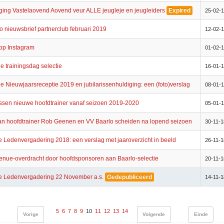
ging Vastelaovend Aovend veur ALLE jeugleje en jeugleiders
Expired
25-02-
 nieuwsbrief partnerclub februari 2019
12-02-
op Instagram
01-02-
 trainingsdag selectie
16-01-
 Nieuwjaarsreceptie 2019 en jubilarissenhuldiging: een (foto)verslag
08-01-
nssen nieuwe hoofdtrainer vanaf seizoen 2019-2020
05-01-
n hoofdtrainer Rob Geenen en VV Baarlo scheiden na lopend seizoen
30-11-1
Ledenvergadering 2018: een verslag met jaaroverzicht in beeld
26-11-1
 tenue-overdracht door hoofdsponsoren aan Baarlo-selectie
20-11-1
 Ledenvergadering 22 November a.s.
Gedepubliceerd
14-11-1
5
6
7
8
9
10
11
12
13
14
Vorige
Volgende
Einde