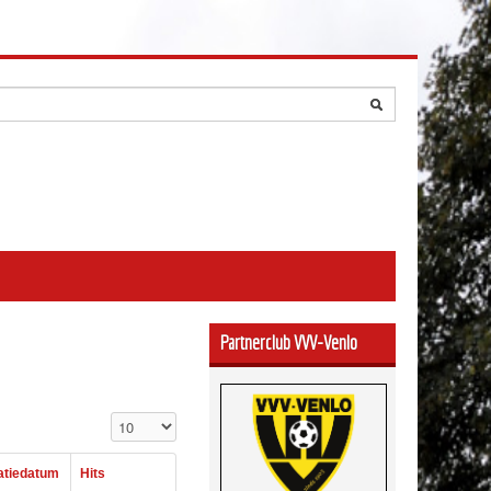
Partnerclub VVV-Venlo
Toon #
atiedatum
Hits