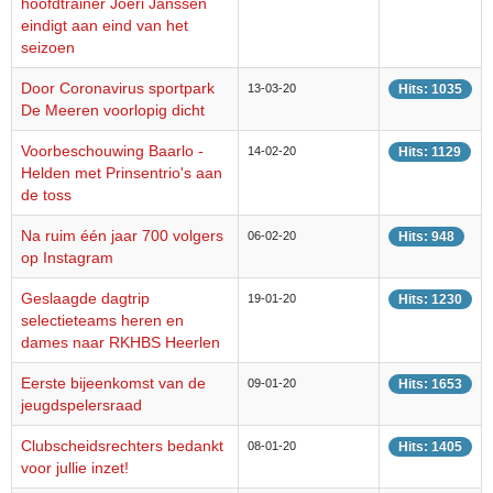
hoofdtrainer Joeri Janssen
eindigt aan eind van het
seizoen
Door Coronavirus sportpark
13-03-20
Hits: 1035
De Meeren voorlopig dicht
Voorbeschouwing Baarlo -
14-02-20
Hits: 1129
Helden met Prinsentrio's aan
de toss
Na ruim één jaar 700 volgers
06-02-20
Hits: 948
op Instagram
Geslaagde dagtrip
19-01-20
Hits: 1230
selectieteams heren en
dames naar RKHBS Heerlen
Eerste bijeenkomst van de
09-01-20
Hits: 1653
jeugdspelersraad
Clubscheidsrechters bedankt
08-01-20
Hits: 1405
voor jullie inzet!