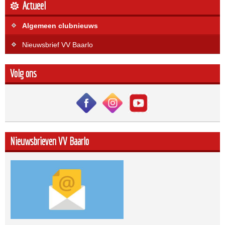
Actueel
Algemeen clubnieuws
Nieuwsbrief VV Baarlo
Volg ons
Nieuwsbrieven VV Baarlo