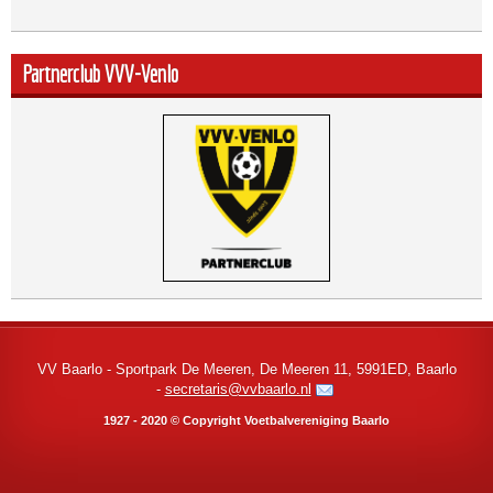
Partnerclub VVV-Venlo
VV Baarlo - Sportpark De Meeren, De Meeren 11, 5991ED, Baarlo
-
secretaris@vvbaarlo.nl
1927 - 2020 © Copyright Voetbalvereniging Baarlo