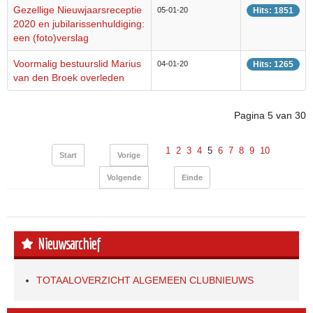
Gezellige Nieuwjaarsreceptie
05-01-20
Hits: 1851
2020 en jubilarissenhuldiging:
een (foto)verslag
Voormalig bestuurslid Marius
04-01-20
Hits: 1265
van den Broek overleden
Pagina 5 van 30
1
2
3
4
5
6
7
8
9
10
Start
Vorige
Volgende
Einde
Nieuwsarchief
TOTAALOVERZICHT ALGEMEEN CLUBNIEUWS